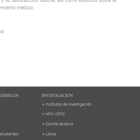
 y su satisfacción laboral, así como estudios sobre la
tamiento médico.
ad
ADÉMICOS
INVESTIGACIÓN
Institutos de investigación
HPC-USFQ
Comité de ética
studiantes
Libros