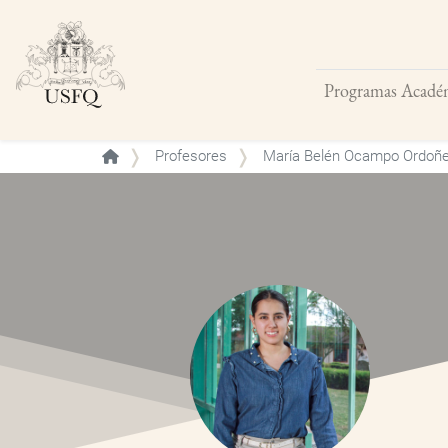
Programas Acadé
Buscar
Profesores
María Belén Ocampo Ordoñ