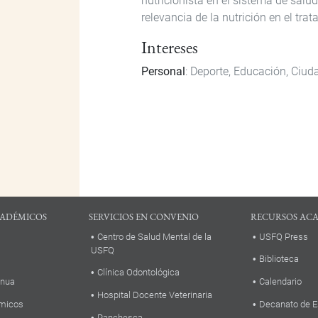
nutricionista en el sistema de salud
relevancia de la nutrición en el tra
Intereses
Personal
: Deporte, Educación, Ciud
ADÉMICOS
SERVICIOS EN CONVENIO
RECURSOS AC
Centro de Salud Mental de la
USFQ Press
USFQ
Biblioteca
Clínica Odontológica
inua
Calendario
Hospital Docente Veterinaria
micos
Decanato de E
Panchesca