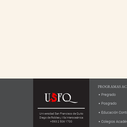
PROGRAMAS AC
Pregrado
Posgrado
Educación Cont
Universidad San Francisco de Quito
Diego de Robles y Vía Interoceánica
Colegios Acadé
+593 2 506 1700