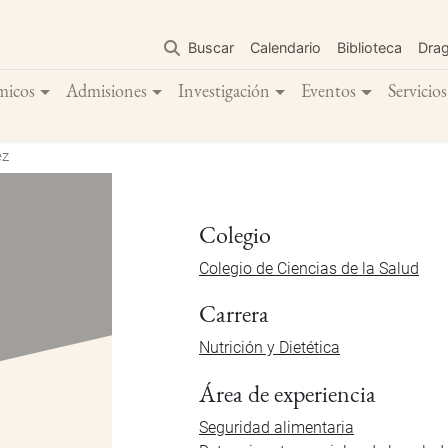
Pasar
al
Buscar
Calendario
Biblioteca
Dra
contenido
principal
micos
Admisiones
Investigación
Eventos
Servicios
ez
Colegio
Colegio de Ciencias de la Salud
Carrera
Nutrición y Dietética
Área de experiencia
Seguridad alimentaria