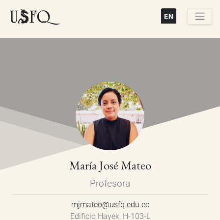
Pasar
al
contenido
Buscar
principal
María José Mateo
Profesora
mjmateo@usfq.edu.ec
Edificio Hayek, H-103-L