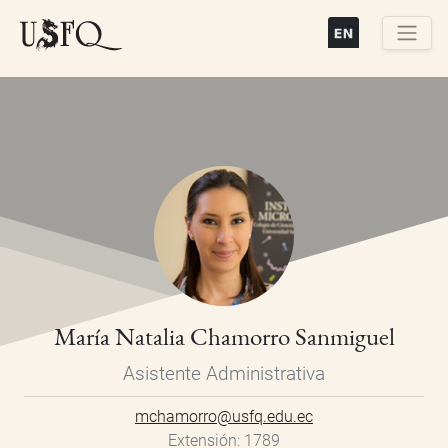
Pasar
al
contenido
Buscar
principal
María Natalia Chamorro Sanmiguel
Asistente Administrativa
mchamorro@usfq.edu.ec
Extensión
1789