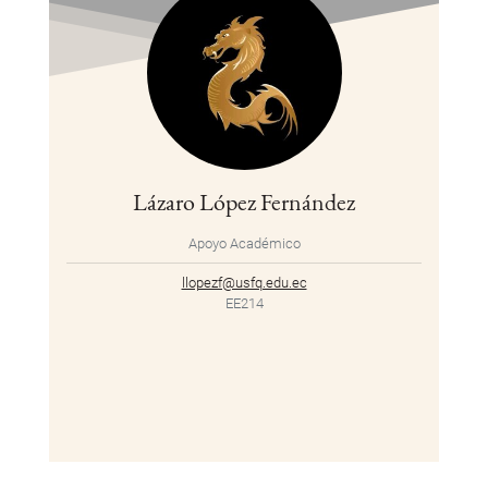
Lázaro López Fernández
Apoyo Académico
llopezf@usfq.edu.ec
EE214