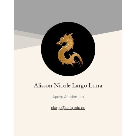
Alisson Nicole Largo Luna
Apoyo Académico
nlargo@usfq.edu.ec