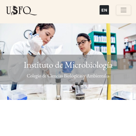
Pasar
al
contenido
Buscar
principal
Instituto de Microbiología
Previous
Next
Colegio de Ciencias Biológicas y Ambientales