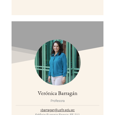
Verónica Barragán
Profesora
vbarragan@usfq.edu.ec
Edificio Eugenio Espejo, EE-211