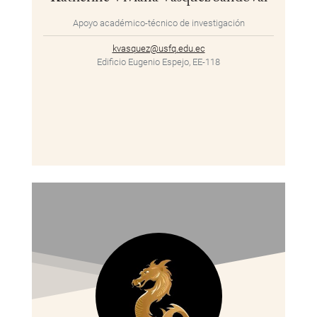
Apoyo académico-técnico de investigación
kvasquez@usfq.edu.ec
Edificio Eugenio Espejo, EE-118