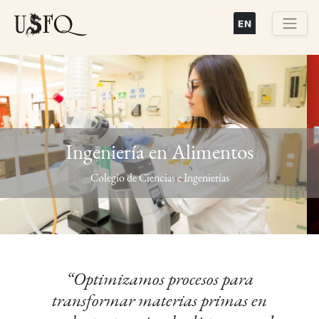
Pasar
al
contenido
Buscar
principal
Ingeniería en Alimentos
Previous
Next
Colegio de Ciencias e Ingenierías
“Optimizamos procesos para
transformar materias primas en