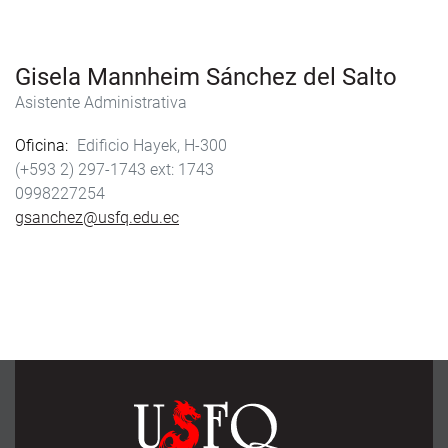
Gisela Mannheim Sánchez del Salto
Asistente Administrativa
Oficina
Edificio Hayek, H-300
(+593 2) 297-1743
1743
0998227254
gsanchez@usfq.edu.ec