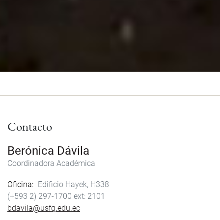
Contacto
Berónica Dávila
Coordinadora Académica
Oficina
Edificio Hayek, H338
(+593 2) 297-1700
2101
bdavila@usfq.edu.ec