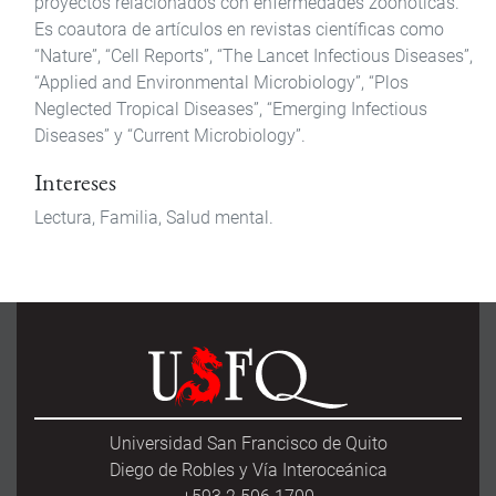
proyectos relacionados con enfermedades zoonóticas.
Es coautora de artículos en revistas científicas como
“Nature”, “Cell Reports”, “The Lancet Infectious Diseases”,
“Applied and Environmental Microbiology”, “Plos
Neglected Tropical Diseases”, “Emerging Infectious
Diseases” y “Current Microbiology”.
Intereses
Lectura, Familia, Salud mental.
Universidad San Francisco de Quito
Diego de Robles y Vía Interoceánica