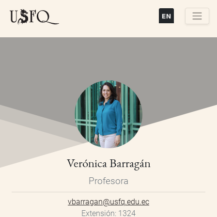
Pasar
al
contenido
Buscar
principal
Verónica Barragán
Profesora
vbarragan@usfq.edu.ec
Extensión
1324