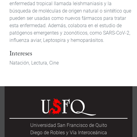
enfermedad tropical llamada leishmaniasis y la
búsqueda de moléculas de origen natural o sintético que
pueden ser usadas como nuevos fármacos para tratar
esta enfermedad. Además, colabora en el estudio de
patógenos emergentes y zoonóticos, como SARS-CoV-2,
influenza aviar, Leptospira y hemoparásitos.
Intereses
Natación, Lectura, Cine
Universidad San Francisco de Quito
Diego de Robles y Vía Interoceánica