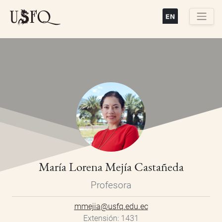
Pasar
al
contenido
Buscar
principal
María Lorena Mejía Castañeda
Profesora
mmejia@usfq.edu.ec
Extensión
1431