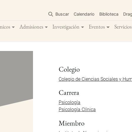
Pasar
al
Buscar
Calendario
Biblioteca
Dra
contenido
principal
micos
Admisiones
Investigación
Eventos
Servicios
Colegio
Colegio de Ciencias Sociales y Hu
Carrera
Psicología
Psicología Clínica
Miembro