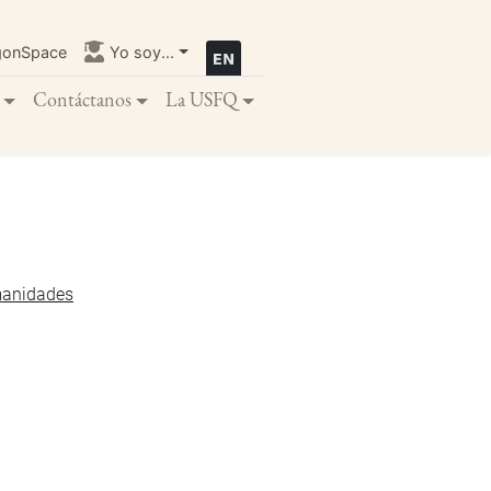
gonSpace
Yo soy...
Contáctanos
La USFQ
manidades