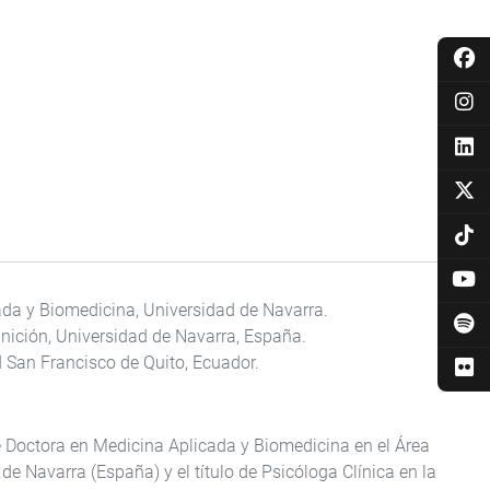
da y Biomedicina, Universidad de Navarra.
nición, Universidad de Navarra, España.
d San Francisco de Quito, Ecuador.
de Doctora en Medicina Aplicada y Biomedicina en el Área
de Navarra (España) y el título de Psicóloga Clínica en la