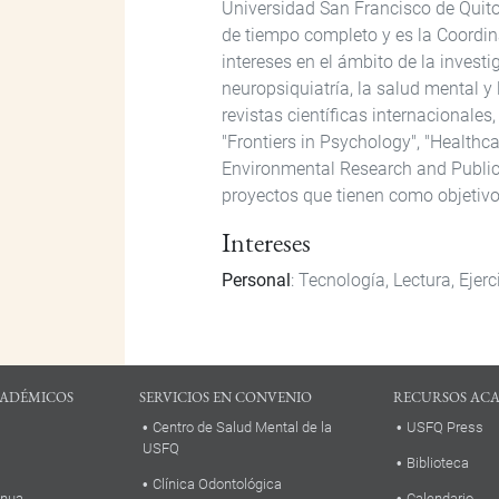
Universidad San Francisco de Quit
de tiempo completo y es la Coordin
intereses en el ámbito de la investi
neuropsiquiatría, la salud mental y
revistas científicas internacionales,
"Frontiers in Psychology", "Healthca
Environmental Research and Public
proyectos que tienen como objetivo
Intereses
Personal
: Tecnología, Lectura, Ejerc
ADÉMICOS
SERVICIOS EN CONVENIO
RECURSOS AC
Centro de Salud Mental de la
USFQ Press
USFQ
Biblioteca
Clínica Odontológica
inua
Calendario