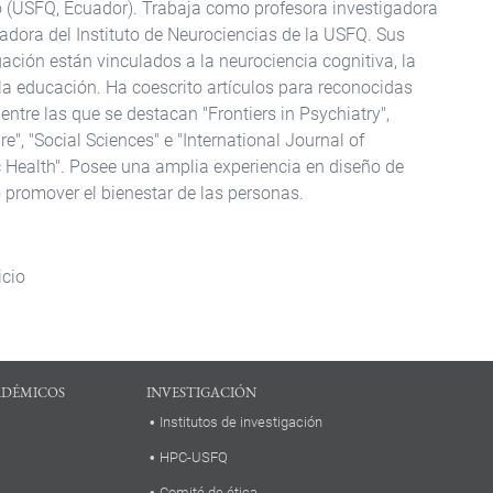
o (USFQ, Ecuador). Trabaja como profesora investigadora
adora del Instituto de Neurociencias de la USFQ. Sus
gación están vinculados a la neurociencia cognitiva, la
 la educación. Ha coescrito artículos para reconocidas
 entre las que se destacan "Frontiers in Psychiatry",
re", "Social Sciences" e "International Journal of
 Health". Posee una amplia experiencia en diseño de
 promover el bienestar de las personas.
icio
ADÉMICOS
INVESTIGACIÓN
Institutos de investigación
HPC-USFQ
Comité de ética