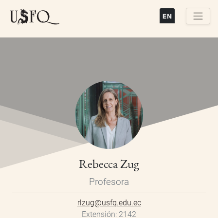
Pasar
al
contenido
Buscar
principal
Rebecca Zug
Profesora
rlzug@usfq.edu.ec
Extensión
2142