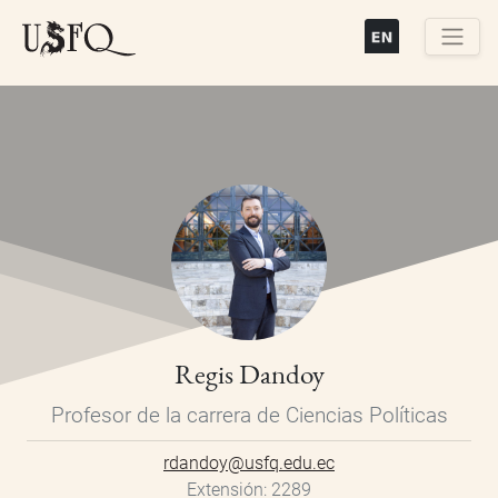
Pasar
al
contenido
Buscar
principal
Regis Dandoy
Profesor de la carrera de Ciencias Políticas
rdandoy@usfq.edu.ec
Extensión
2289