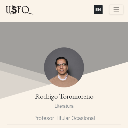
Pasar
al
contenido
Buscar
principal
Rodrigo Toromoreno
Literatura
Profesor Titular Ocasional