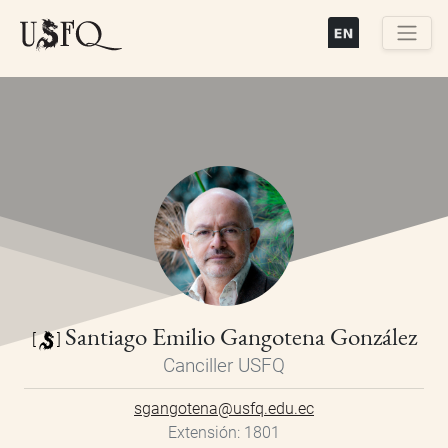
Pasar
al
contenido
Buscar
principal
Santiago Emilio Gangotena González
[
]
Canciller USFQ
sgangotena@usfq.edu.ec
Extensión
1801