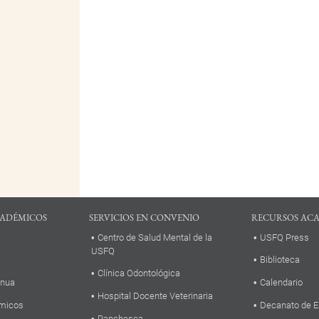
ADÉMICOS
SERVICIOS EN CONVENIO
RECURSOS AC
Centro de Salud Mental de la
USFQ Press
USFQ
Biblioteca
Clínica Odontológica
inua
Calendario
Hospital Docente Veterinaria
micos
Decanato de E
Panchesca