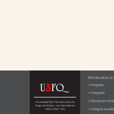
PROGRAMAS AC
Pregrado
Posgrado
Educación Cont
Universidad San Francisco de Quito
Diego de Robles y Vía Interoceánica
Colegios Acadé
+593 2 506 1700