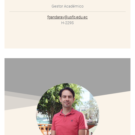
Gestor Académico
fgandarav@usfq.edu.ec
H-229S