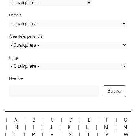
Carrera
Área de experiencia
Cargo
Nombre
Buscar
|
A
|
B
|
C
|
D
|
E
|
F
|
G
|
H
|
I
|
J
|
K
|
L
|
M
|
N
|
O
|
P
|
R
|
S
|
T
|
V
|
W