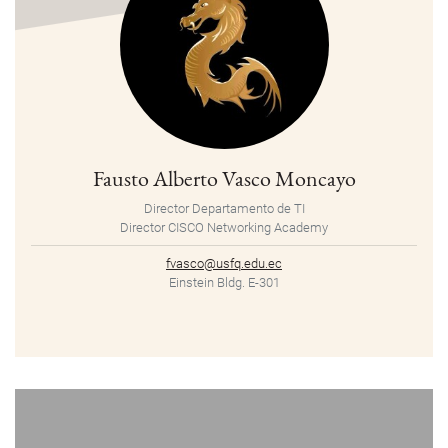
Fausto Alberto Vasco Moncayo
Director Departamento de TI
Director CISCO Networking Academy
fvasco@usfq.edu.ec
Einstein Bldg. E-301