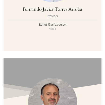
Fernando Javier Torres Arroba
Profesor
jtorres@usfq.edu.ec
M321