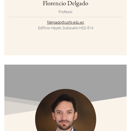
Florencio Delgado
Profesor
fdelgado@usfq.edu.ec
Edificio Hayek, Subsuelo HS2-514