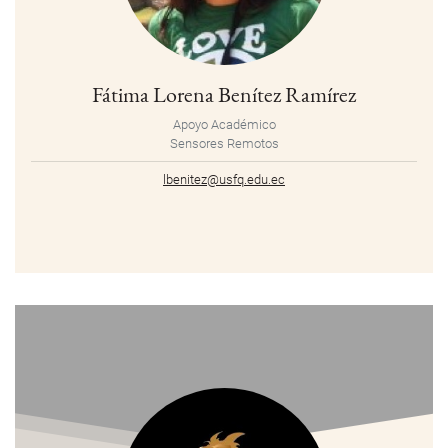
Fátima Lorena Benítez Ramírez
Apoyo Académico
Sensores Remotos
lbenitez@usfq.edu.ec