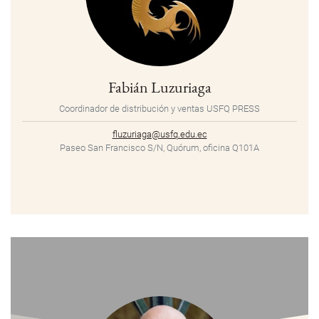
Fabián Luzuriaga
Coordinador de distribución y ventas USFQ PRESS
fluzuriaga@usfq.edu.ec
Paseo San Francisco S/N, Quórum, oficina Q101A