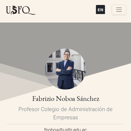
Pasar
al
contenido
Buscar
principal
Fabrizio Noboa Sánchez
Profesor Colegio de Administración de
Empresas
fnoboa@usfq.edu.ec