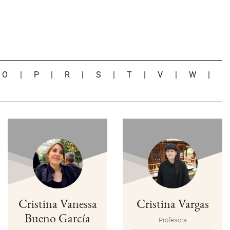
|
O
|
P
|
R
|
S
|
T
|
V
|
W
|
Cristina Vanessa
Cristina Vargas
Bueno García
Profesora