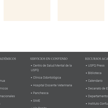
ADÉMICOS
SERVICIOS EN CONVENIO
RECURSOS AC
Centro de Salud Mental de la
USFQ Press
USFQ
Biblioteca
Clínica Odontológica
inua
Calendario
Hospital Docente Veterinaria
micos
Decanato de E
Panchesca
rnacionales
Departamento
SIME
s
Instituto Confu