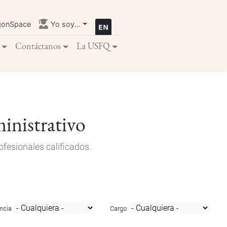
gonSpace
Yo soy...
Contáctanos
La USFQ
inistrativo
fesionales calificados.
ncia
Cargo