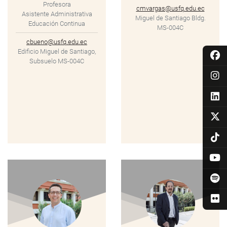
Profesora
cmvargas@usfq.edu.ec
Asistente Administrativa
Miguel de Santiago Bldg.
Educación Continua
MS-004C
cbueno@usfq.edu.ec
Edificio Miguel de Santiago,
Subsuelo MS-004C