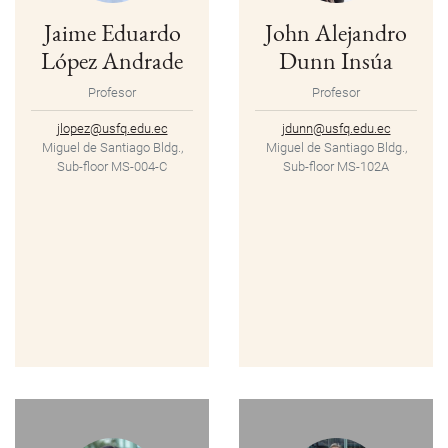
Jaime Eduardo
John Alejandro
López Andrade
Dunn Insúa
Profesor
Profesor
jlopez@usfq.edu.ec
jdunn@usfq.edu.ec
Miguel de Santiago Bldg.,
Miguel de Santiago Bldg.,
Sub-floor MS-004-C
Sub-floor MS-102A