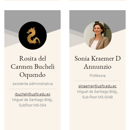
Rosita del
Sonia Kraemer D
Carmen Bucheli
Annunzio
Oquendo
Profesora
Asistente Administrativa
skraemer@usfq.edu.ec
Miguel de Santiago Bldg.,
rbucheli@usfq.edu.ec
Sub-floor MS-004B
Miguel de Santiago Bldg.,
Subfloor MS-004