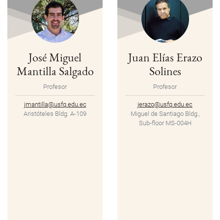
José Miguel
Juan Elías Erazo
Mantilla Salgado
Solines
Profesor
Profesor
jmantilla@usfq.edu.ec
jerazo@usfq.edu.ec
Aristóteles Bldg. A-109
Miguel de Santiago Bldg.,
Sub-floor MS-004H