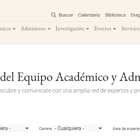
Pasar
al
Buscar
Calendario
Biblioteca
Dra
contenido
principal
micos
Admisiones
Investigación
Eventos
Servicios
 del Equipo Académico y Adm
descubre y comunícate con una amplia red de expertos y pro
Carrera
Área de experie