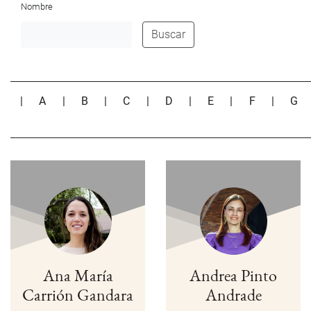
Nombre
Buscar
|
A
|
B
|
C
|
D
|
E
|
F
|
G
Ana María
Andrea Pinto
Carrión Gandara
Andrade