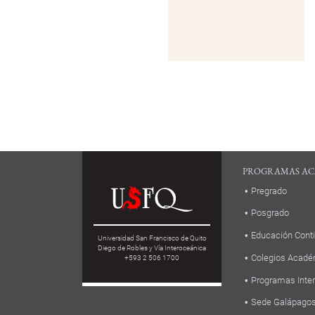
PROGRAMAS AC
Pregrado
Posgrado
Educación Cont
Universidad San Francisco de Quito
Diego de Robles y Vía Interoceánica
Colegios Acadé
+593 2 506 1700
Programas Inte
Sede Galápago