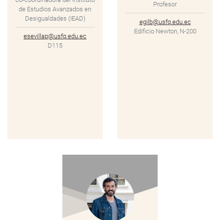
Profesor
de Estudios Avanzados en
Desigualdades (IEAD)
egilb@usfq.edu.ec
Edificio Newton, N-200
esevillap@usfq.edu.ec
D115