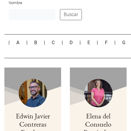
Nombre
Buscar
|
A
|
B
|
C
|
D
|
E
|
F
|
G
Edwin Javier
Elena del
Contreras
Consuelo