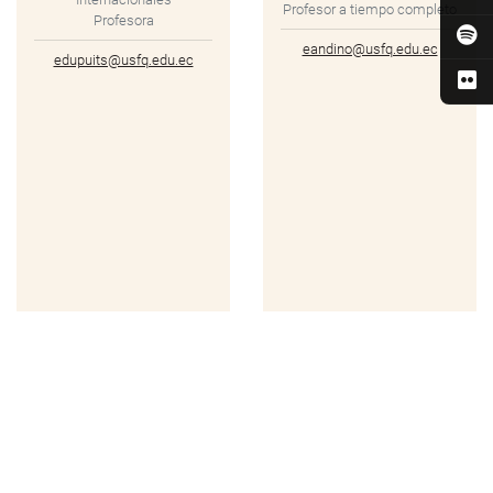
Profesor a tiempo completo
Profesora
eandino@usfq.edu.ec
edupuits@usfq.edu.ec