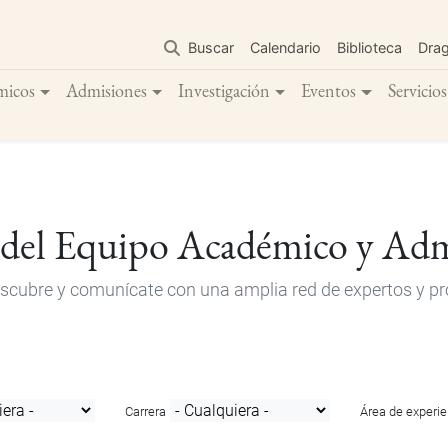
Pasar
al
Buscar
Calendario
Biblioteca
Dra
contenido
principal
micos
Admisiones
Investigación
Eventos
Servicios
 del Equipo Académico y Adm
descubre y comunícate con una amplia red de expertos y pro
Carrera
Área de experie