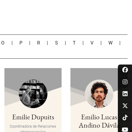
|
O
|
P
|
R
|
S
|
T
|
V
|
W
|
Emilie Dupuits
Emilio Lucas
Andino Dávila
Coordinadora de Relaciones
Internacionales