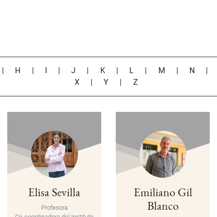
|
H
|
I
|
J
|
K
|
L
|
M
|
N
X
|
Y
|
Z
Elisa Sevilla
Emiliano Gil
Blanco
Profesora
Co-coordinadora del Instituto