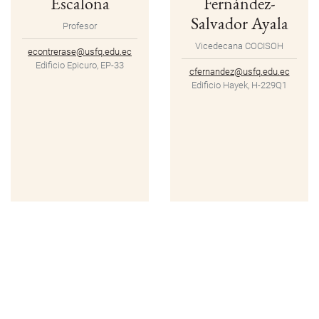
Escalona
Fernández-
Salvador Ayala
Profesor
Vicedecana COCISOH
econtrerase@usfq.edu.ec
Edificio Epicuro, EP-33
cfernandez@usfq.edu.ec
Edificio Hayek, H-229Q1