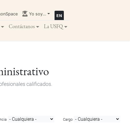
gonSpace
Yo soy...
Contáctanos
La USFQ
inistrativo
fesionales calificados.
ncia
Cargo