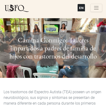
Pasar
al
contenido
Buscar
principal
Camina Conmigo: Talleres
impartidos a padres de familia de
Previous
Next
hijos con trastornos del desarrollo
Los trastornos del Espectro Autista (TEA) poseen un origen
neurobiológico, sus signos y síntomas se presentan de
manera diferente en cada persona durante los primeros