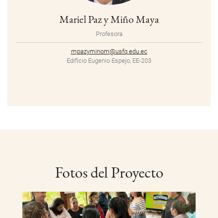
Mariel Paz y Miño Maya
Profesora
mpazyminom@usfq.edu.ec
Edificio Eugenio Espejo, EE-203
Fotos del Proyecto