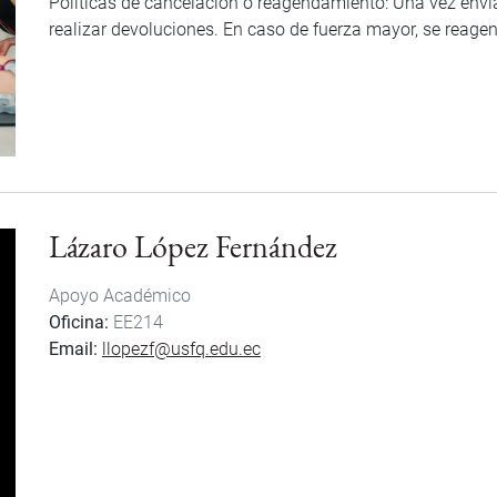
Políticas de cancelación o reagendamiento: Una vez envia
realizar devoluciones. En caso de fuerza mayor, se reage
Lázaro López Fernández
Apoyo Académico
Oficina
EE214
Email
llopezf@usfq.edu.ec