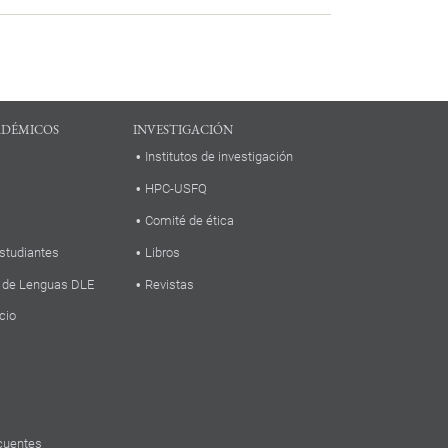
ADÉMICOS
INVESTIGACIÓN
Institutos de investigación
HPC-USFQ
Comité de ética
studiantes
Libros
 de Lenguas DLE
Revistas
cio
cuentes