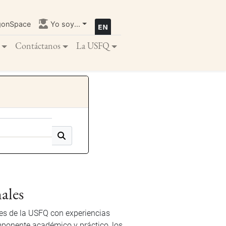
gonSpace
Yo soy...
Contáctanos
La USFQ
ales
es de la USFQ con experiencias
mponente académico y práctico, los