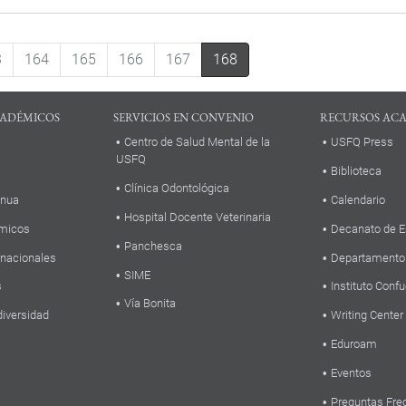
3
164
165
166
167
168
ADÉMICOS
SERVICIOS EN CONVENIO
RECURSOS AC
Centro de Salud Mental de la
USFQ Press
USFQ
Biblioteca
Clínica Odontológica
inua
Calendario
Hospital Docente Veterinaria
micos
Decanato de E
Panchesca
rnacionales
Departamento
SIME
s
Instituto Confu
Vía Bonita
diversidad
Writing Center
Eduroam
Eventos
Preguntas Fre