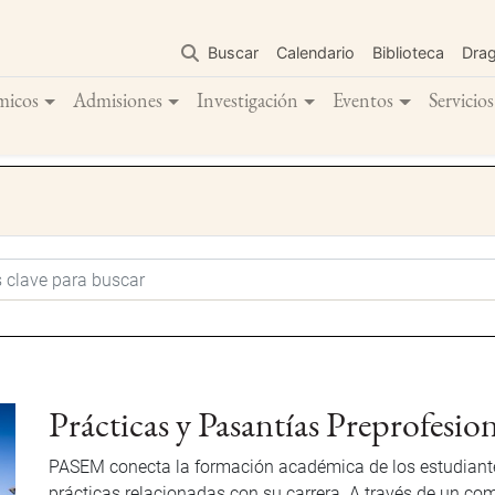
Pasar
al
Buscar
Calendario
Biblioteca
Dra
contenido
principal
micos
Admisiones
Investigación
Eventos
Servicios
Prácticas y Pasantías Preprofesion
PASEM conecta la formación académica de los estudiant
prácticas relacionadas con su carrera. A través de un co