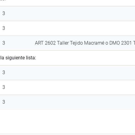
3
3
3
ART 2602 Taller Tejido Macramé o DMO 2301 T
 siguiente lista:
3
3
3