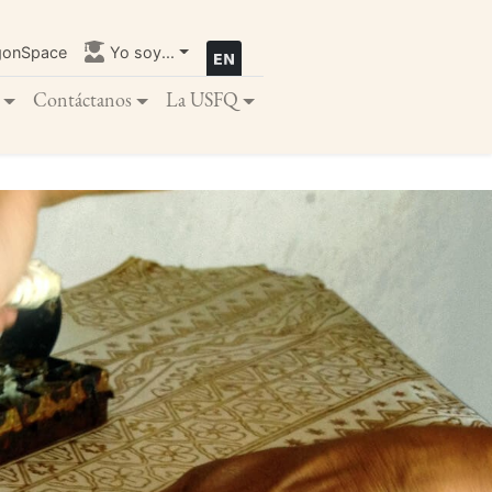
gonSpace
Yo soy...
Contáctanos
La USFQ