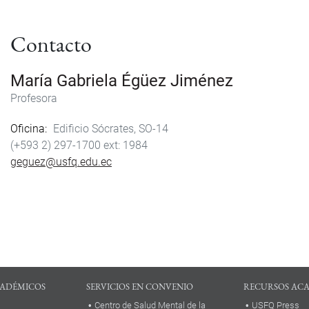
Contacto
María Gabriela Égüez Jiménez
Profesora
Oficina
Edificio Sócrates, SO-14
(+593 2) 297-1700
1984
geguez@usfq.edu.ec
ADÉMICOS
SERVICIOS EN CONVENIO
RECURSOS AC
Centro de Salud Mental de la
USFQ Press