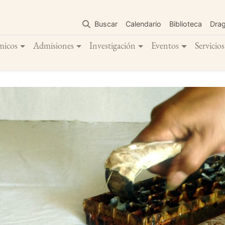
Pasar
al
Buscar
Calendario
Biblioteca
Dra
contenido
principal
micos
Admisiones
Investigación
Eventos
Servicios