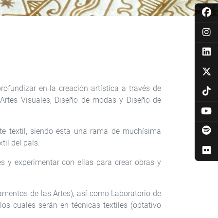
rofundizar en la creación artística a través de
de Artes Visuales, Diseño de modas y Diseño de
rte textil, siendo esta una rama de muchísima
il del país.
es y experimentar con ellas para crear obras y
amentos de las Artes), así como Laboratorio de
os cuales serán en técnicas textiles (optativo