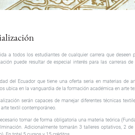
ialización
gida a todos los estudiantes de cualquier carrera que deseen p
za­ción puede resultar de especial interés para las carreras 
dad del Ecuador que tiene una oferta seria en materias de a
nos ubica en la vanguardia de la formación académica en arte text
li­zación serán capaces de manejar diferentes técnicas textil
 arte textil contemporáneo.
ecesario tomar de forma obligatoria una materia teórica (Fund
lminación. Adicionalmente toma­rán 3 talleres optativos, 2 de l
). En total 5 cursos y 15 créditos.