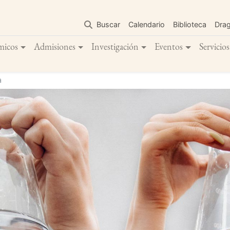
Pasar
al
Buscar
Calendario
Biblioteca
Dra
contenido
principal
micos
Admisiones
Investigación
Eventos
Servicios
a