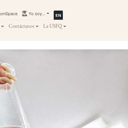
gonSpace
Yo soy...
Contáctanos
La USFQ