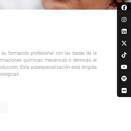
r su formación profesional con las bases de la
formaciones químicas, mecánicas o térmicas, el
ducción. Esta subespecialización está dirigida
iológicas.
a