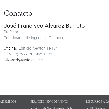
Contacto
José Francisco Álvarez Barreto
Profesor
Coordinador de Ingeniería Química
Oficina
Edificio Newton, N-104H
(+593 2) 297-1700
1328
jalvarezb@usfq.edu.ec
ADÉMICOS
SERVICIOS EN CONVENIO
RECURSOS AC
Centro de Salud Mental de la
USFQ Press