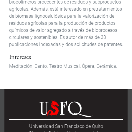
biopolímeros procedentes de residuos y subproductos
agrícolas. Además, está interesado en pretratamientos
de biomasa lignocelulósica para la valorización de
residuos agrícolas para la producción de productos
químicos de valor agregado a través de bioprocesos
circulares y sostenibles. Es autor de más de 30
publicaciones indexadas y dos solicitudes de patentes.
Intereses
Meditación, Canto, Teatro Musical, Ópera, Cerámica.
Universidad San Francisco de Quito