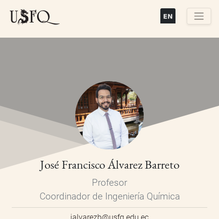
Pasar
al
contenido
Buscar
principal
José Francisco Álvarez Barreto
Profesor
Coordinador de Ingeniería Química
jalvarezb@usfq.edu.ec