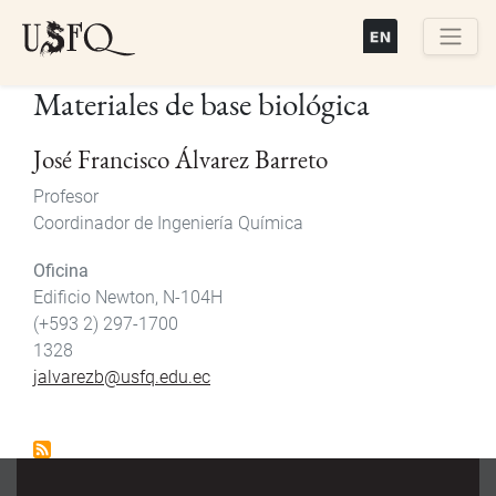
Pasar
al
contenido
Buscar
Materiales de base biológica
principal
José Francisco Álvarez Barreto
Profesor
Coordinador de Ingeniería Química
Oficina
Edificio Newton, N-104H
(+593 2) 297-1700
1328
jalvarezb@usfq.edu.ec