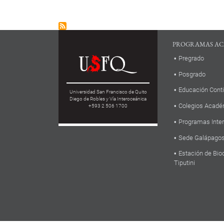
PROGRAMAS AC
Pregrado
Posgrado
Educación Cont
Universidad San Francisco de Quito
Diego de Robles y Vía Interoceánica
Colegios Acadé
+593 2 506 1700
Programas Inte
Sede Galápago
Estación de Bio
Tiputini