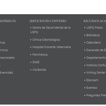
ADÉMICOS
SERVICIOS EN CONVENIO
RECURSOS AC
Centro de Salud Mental de la
USFQ Press
USFQ
Biblioteca
Clínica Odontológica
inua
Calendario
Hospital Docente Veterinaria
micos
Decanato de E
Panchesca
rnacionales
Departamento
SIME
s
Instituto Confu
Vía Bonita
diversidad
Writing Center
Eduroam
Eventos
Preguntas Fre