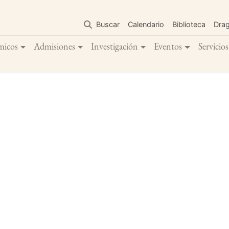
Pasar
al
Buscar
Calendario
Biblioteca
Dra
contenido
principal
micos
Admisiones
Investigación
Eventos
Servicios