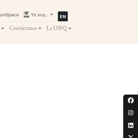
gonSpace
Yo soy...
Contáctanos
La USFQ