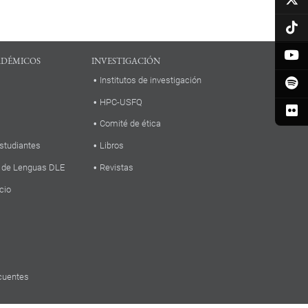
ADÉMICOS
INVESTIGACIÓN
Institutos de investigación
HPC-USFQ
Comité de ética
studiantes
Libros
 de Lenguas DLE
Revistas
cio
cuentes