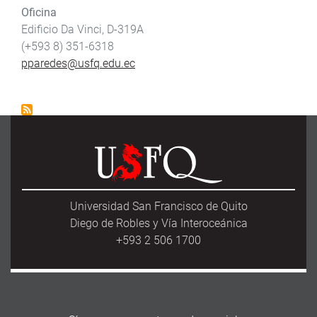
Oficina
Edificio Da Vinci, D-319A
(+593 8) 351-6318
pparedes@usfq.edu.ec
Universidad San Francisco de Quito
Diego de Robles y Vía Interoceánica
+593 2 506 1700