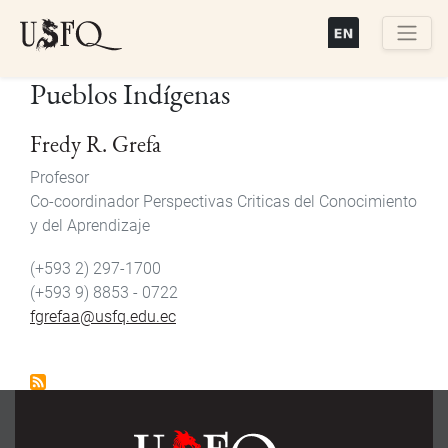
Pasar
al
contenido
Buscar
Pueblos Indígenas
principal
Fredy R. Grefa
Profesor
Co-coordinador Perspectivas Criticas del Conocimiento
y del Aprendizaje
(+593 2) 297-1700
(+593 9) 8853 - 0722
fgrefaa@usfq.edu.ec