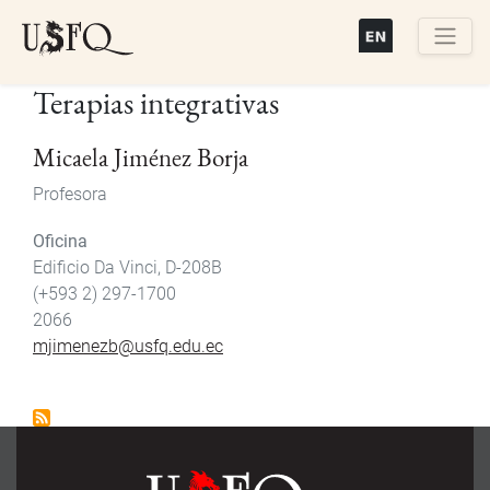
Pasar
al
contenido
Buscar
Terapias integrativas
principal
Micaela Jiménez Borja
Profesora
Oficina
Edificio Da Vinci, D-208B
(+593 2) 297-1700
2066
mjimenezb@usfq.edu.ec