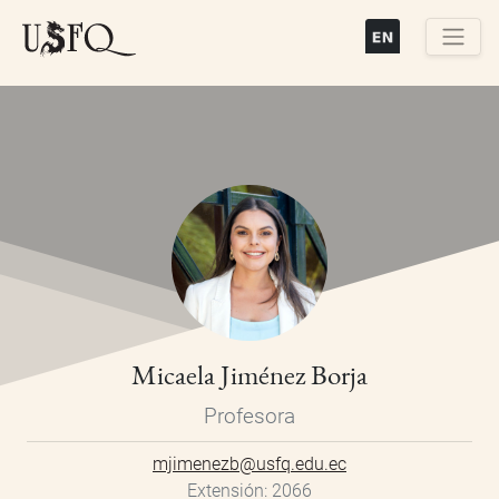
Pasar
al
contenido
Buscar
principal
Micaela Jiménez Borja
Profesora
mjimenezb@usfq.edu.ec
Extensión
2066