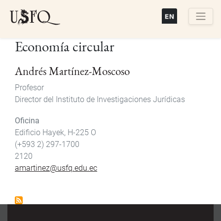
Pasar
al
contenido
Buscar
Economía circular
principal
Andrés Martínez-Moscoso
Profesor
Director del Instituto de Investigaciones Jurídicas
Oficina
Edificio Hayek, H-225 O
(+593 2) 297-1700
2120
amartinez@usfq.edu.ec