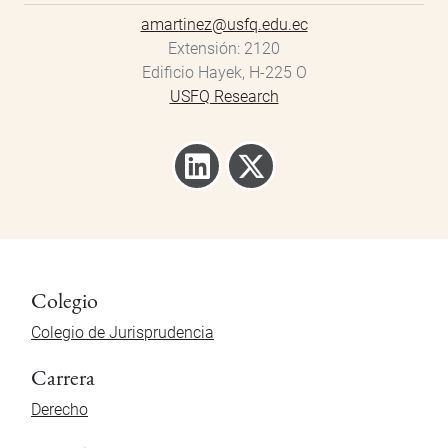
amartinez@usfq.edu.ec
Extensión
2120
Edificio Hayek, H-225 O
USFQ Research
Colegio
Colegio de Jurisprudencia
Carrera
Derecho