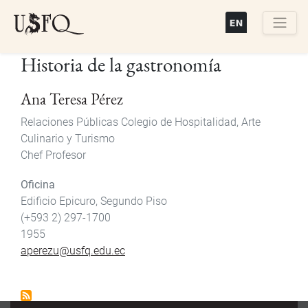
Pasar
al
contenido
Buscar
Historia de la gastronomía
principal
Ana Teresa Pérez
Relaciones Públicas Colegio de Hospitalidad, Arte
Culinario y Turismo
Chef Profesor
Oficina
Edificio Epicuro, Segundo Piso
(+593 2) 297-1700
1955
aperezu@usfq.edu.ec