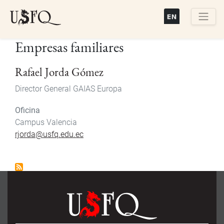
Pasar
al
contenido
Buscar
Empresas familiares
principal
Rafael Jorda Gómez
Director General GAIAS Europa
Oficina
Campus Valencia
rjorda@usfq.edu.ec