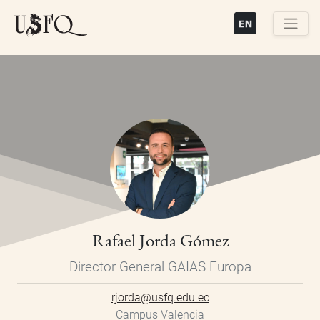
Pasar
al
contenido
Buscar
principal
Rafael Jorda Gómez
Director General GAIAS Europa
rjorda@usfq.edu.ec
Campus Valencia