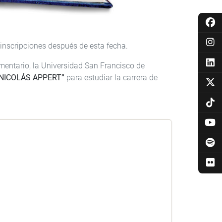
 inscripciones después de esta fecha.
imentario, la Universidad San Francisco de
“NICOLÁS APPERT”
para estudiar la carrera de