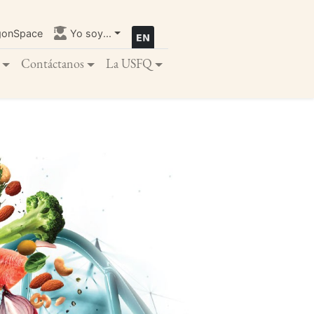
gonSpace
Yo soy...
Contáctanos
La USFQ