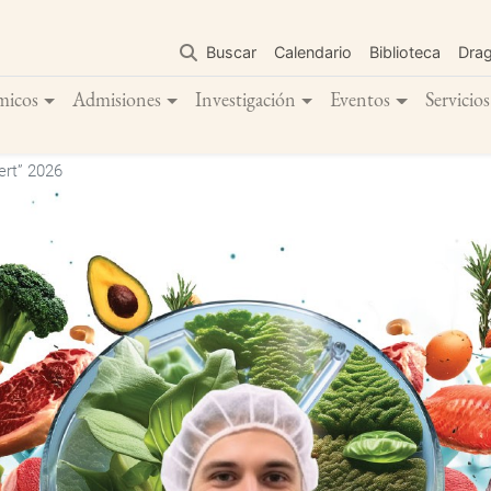
Pasar
al
Buscar
Calendario
Biblioteca
Dra
contenido
principal
micos
Admisiones
Investigación
Eventos
Servicios
ert” 2026