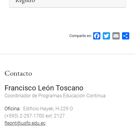
F
T
E
S
Comparte en:
a
w
m
h
c
i
a
a
e
t
i
r
b
t
l
e
Contacto
o
e
o
r
k
Francisco León Toscano
Coordinador de Programas Educación Continua
Oficina
Edificio Hayek, H-229 O
(+593) 2-297-1700
2127
fleont@usfq.edu.ec