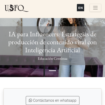
Pasar
al
contenido
Buscar
principal
IA para Influencers: Estrategias de
producción de contenido viral con
Inteligencia Artificial
Previous
Next
Educación Continua
Contáctanos en whatsapp