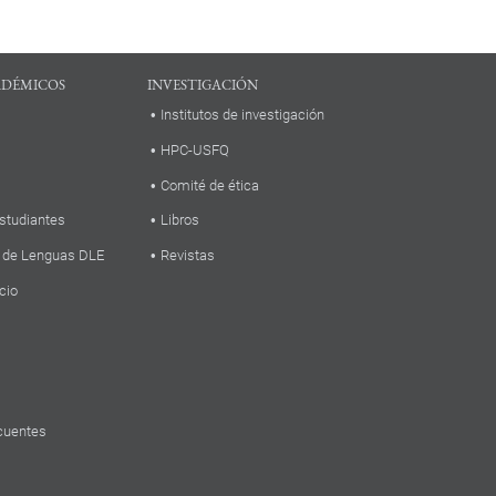
ADÉMICOS
INVESTIGACIÓN
Institutos de investigación
HPC-USFQ
Comité de ética
studiantes
Libros
 de Lenguas DLE
Revistas
cio
cuentes