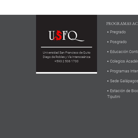
PROGRAMAS AC
Pregrado
Posgrado
Educación Cont
Universidad San Francisco de Quito
Diego de Robles y Vía Interoceánica
Colegios Acadé
+593 2 506 1700
Programas Inte
Sede Galápago
Estación de Bio
Tiputini