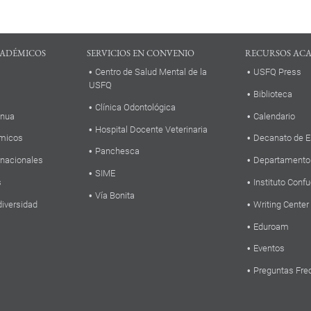
ADÉMICOS
SERVICIOS EN CONVENIO
RECURSOS AC
Centro de Salud Mental de la
USFQ Press
USFQ
Biblioteca
Clínica Odontológica
inua
Calendario
Hospital Docente Veterinaria
micos
Decanato de E
Panchesca
rnacionales
Departamento
SIME
s
Instituto Confu
Vía Bonita
diversidad
Writing Center
Eduroam
Eventos
Preguntas Fre