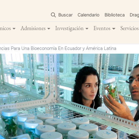
Pasar
al
Buscar
Calendario
Biblioteca
Dra
contenido
principal
micos
Admisiones
Investigación
Eventos
Servicios
ias Para Una Bioeconomía En Ecuador y América Latina