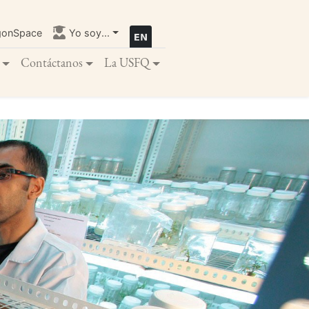
gonSpace
Yo soy...
Contáctanos
La USFQ