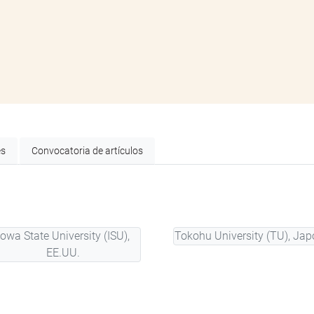
es
Convocatoria de artículos
Iowa State University (ISU),
Tokohu University (TU), Jap
EE.UU.