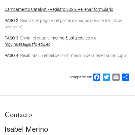
Campamento Catalyst - Registro 2026: Rellenar formulario
PASO 2:
Realizar el pago en el portal de pagos (pendiente link de
tesorería)
PASO 3:
Enviar el pago a
imerino@usfq.edu.ec
o a
mgvinueza@usfq.edu.ec
PASO 4:
Recibirás un email de confirmación de la reserva del cupo.
F
T
E
S
Comparte en:
a
w
m
h
c
i
a
a
e
t
i
r
b
t
l
e
Contacto
o
e
o
r
k
Isabel Merino