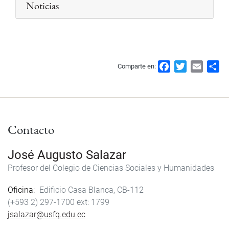
Noticias
F
T
E
S
Comparte en:
a
w
m
h
c
i
a
a
e
t
i
r
b
t
l
e
Contacto
o
e
o
r
k
José Augusto Salazar
Profesor del Colegio de Ciencias Sociales y Humanidades
Oficina
Edificio Casa Blanca, CB-112
(+593 2) 297-1700
1799
jsalazar@usfq.edu.ec