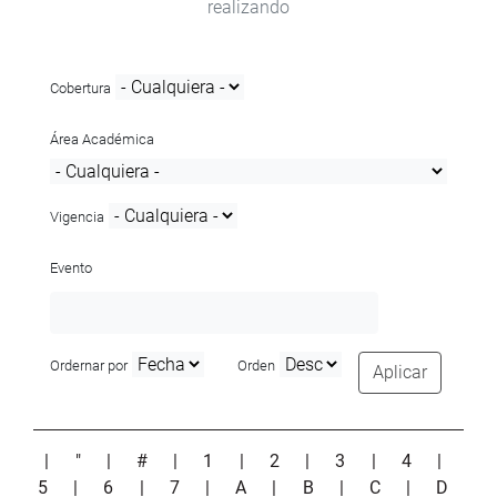
realizando
Cobertura
Área Académica
Vigencia
Evento
Ordernar por
Orden
Aplicar
|
"
|
#
|
1
|
2
|
3
|
4
|
5
|
6
|
7
|
A
|
B
|
C
|
D