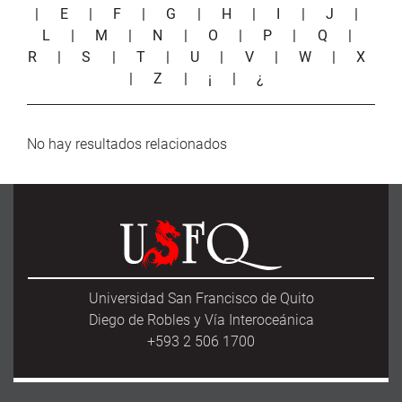
|
E
|
F
|
G
|
H
|
I
|
J
|
L
|
M
|
N
|
O
|
P
|
Q
|
R
|
S
|
T
|
U
|
V
|
W
|
X
|
Z
|
¡
|
¿
No hay resultados relacionados
Universidad San Francisco de Quito
Diego de Robles y Vía Interoceánica
+593 2 506 1700