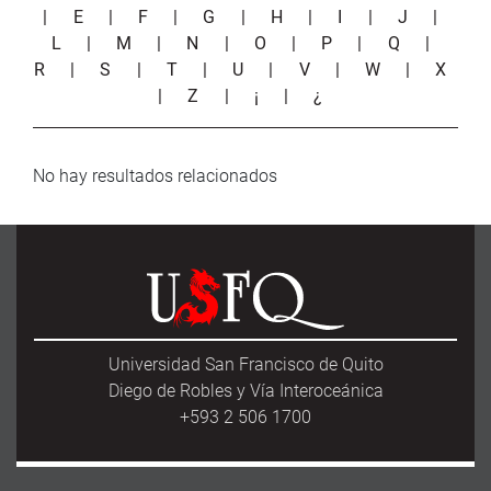
|
E
|
F
|
G
|
H
|
I
|
J
|
L
|
M
|
N
|
O
|
P
|
Q
|
R
|
S
|
T
|
U
|
V
|
W
|
X
|
Z
|
¡
|
¿
No hay resultados relacionados
Universidad San Francisco de Quito
Diego de Robles y Vía Interoceánica
+593 2 506 1700