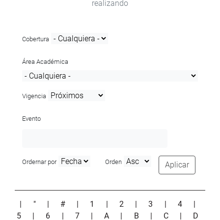
realizando
Cobertura
Área Académica
Vigencia
Evento
Ordernar por
Orden
Aplicar
|
"
|
#
|
1
|
2
|
3
|
4
|
5
|
6
|
7
|
A
|
B
|
C
|
D