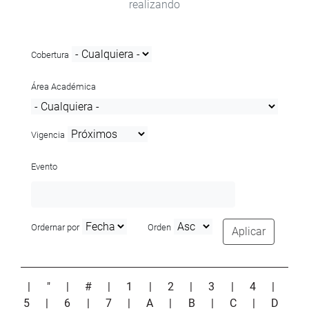
realizando
Cobertura
Área Académica
Vigencia
Evento
Ordernar por
Orden
Aplicar
|
"
|
#
|
1
|
2
|
3
|
4
|
5
|
6
|
7
|
A
|
B
|
C
|
D