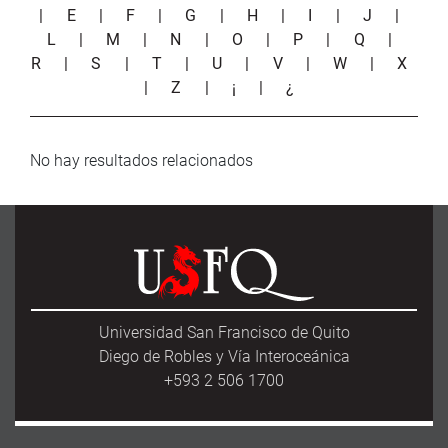
|
E
|
F
|
G
|
H
|
I
|
J
|
L
|
M
|
N
|
O
|
P
|
Q
|
R
|
S
|
T
|
U
|
V
|
W
|
X
|
Z
|
¡
|
¿
No hay resultados relacionados
Universidad San Francisco de Quito
Diego de Robles y Vía Interoceánica
+593 2 506 1700