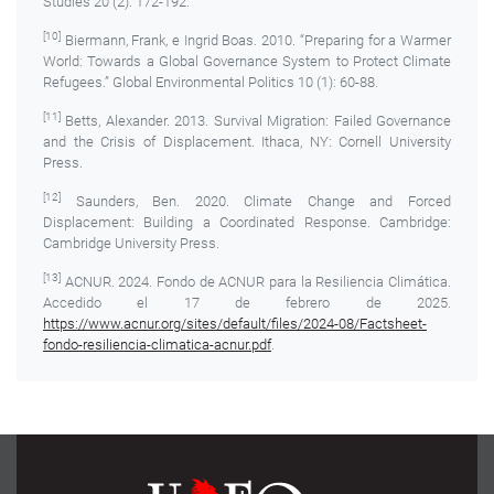
Studies 20 (2): 172-192.
[10]
Biermann, Frank, e Ingrid Boas. 2010. “Preparing for a Warmer
World: Towards a Global Governance System to Protect Climate
Refugees.” Global Environmental Politics 10 (1): 60-88.
[11]
Betts, Alexander. 2013. Survival Migration: Failed Governance
and the Crisis of Displacement. Ithaca, NY: Cornell University
Press.
[12]
Saunders, Ben. 2020. Climate Change and Forced
Displacement: Building a Coordinated Response. Cambridge:
Cambridge University Press.
[13]
ACNUR. 2024. Fondo de ACNUR para la Resiliencia Climática.
Accedido el 17 de febrero de 2025.
https://www.acnur.org/sites/default/files/2024-08/Factsheet-
fondo-resiliencia-climatica-acnur.pdf
.