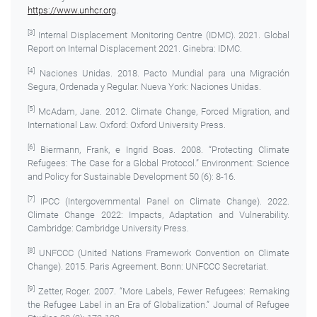
https://www.unhcr.org
.
[3]
Internal Displacement Monitoring Centre (IDMC). 2021. Global
Report on Internal Displacement 2021. Ginebra: IDMC.
[4]
Naciones Unidas. 2018. Pacto Mundial para una Migración
Segura, Ordenada y Regular. Nueva York: Naciones Unidas.
[5]
McAdam, Jane. 2012. Climate Change, Forced Migration, and
International Law. Oxford: Oxford University Press.
[6]
Biermann, Frank, e Ingrid Boas. 2008. “Protecting Climate
Refugees: The Case for a Global Protocol.” Environment: Science
and Policy for Sustainable Development 50 (6): 8-16.
[7]
IPCC (Intergovernmental Panel on Climate Change). 2022.
Climate Change 2022: Impacts, Adaptation and Vulnerability.
Cambridge: Cambridge University Press.
[8]
UNFCCC (United Nations Framework Convention on Climate
Change). 2015. Paris Agreement. Bonn: UNFCCC Secretariat.
[9]
Zetter, Roger. 2007. “More Labels, Fewer Refugees: Remaking
the Refugee Label in an Era of Globalization.” Journal of Refugee