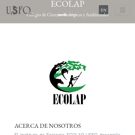
ECOLAP
Pasar
al
Colegio de Ciencias Biológicas y Ambientales
contenido
Buscar
principal
Previous
Next
ACERCA DE NOSOTROS