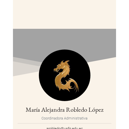
María Alejandra Robledo López
Coordinadora Administrativa
arobledo@usfq.edu.ec