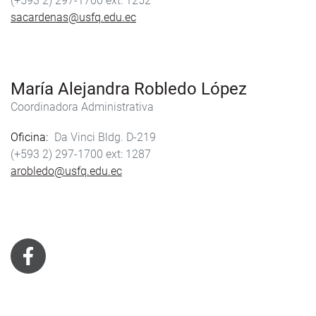
(+593 2) 297-1700
1252
sacardenas@usfq.edu.ec
María Alejandra Robledo López
Coordinadora Administrativa
Oficina
Da Vinci Bldg. D-219
(+593 2) 297-1700
1287
arobledo@usfq.edu.ec