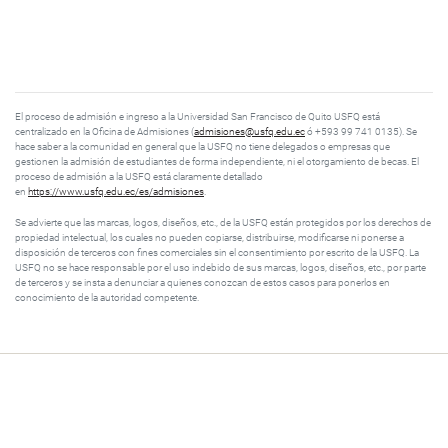
El proceso de admisión e ingreso a la Universidad San Francisco de Quito USFQ está
centralizado en la Oficina de Admisiones (
admisiones@usfq.edu.ec
ó +593 99 741 0135). Se
hace saber a la comunidad en general que la USFQ no tiene delegados o empresas que
gestionen la admisión de estudiantes de forma independiente, ni el otorgamiento de becas. El
proceso de admisión a la USFQ está claramente detallado
en
https://www.usfq.edu.ec/es/admisiones
.
Se advierte que las marcas, logos, diseños, etc., de la USFQ están protegidos por los derechos de
propiedad intelectual, los cuales no pueden copiarse, distribuirse, modificarse ni ponerse a
disposición de terceros con fines comerciales sin el consentimiento por escrito de la USFQ. La
USFQ no se hace responsable por el uso indebido de sus marcas, logos, diseños, etc., por parte
de terceros y se insta a denunciar a quienes conozcan de estos casos para ponerlos en
conocimiento de la autoridad competente.