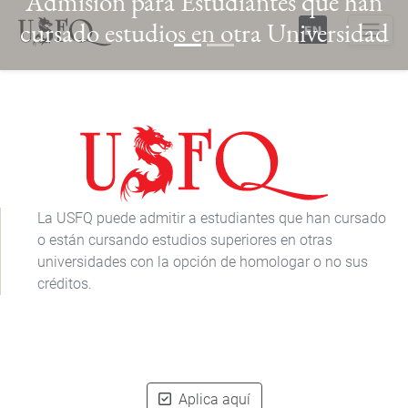
Admisión para Estudiantes que han
Pasar
cursado estudios en otra Universidad
al
contenido
Buscar
principal
Previous
Next
La USFQ puede admitir a estudiantes que han cursado
o están cursando estudios superiores en otras
universidades con la opción de homologar o no sus
créditos.
Aplica aquí