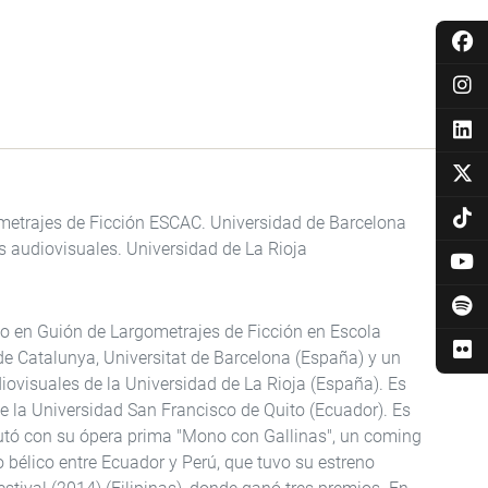
etrajes de Ficción ESCAC. Universidad de Barcelona
s audiovisuales. Universidad de La Rioja
o en Guión de Largometrajes de Ficción en Escola
de Catalunya, Universitat de Barcelona (España) y un
ovisuales de la Universidad de La Rioja (España). Es
e la Universidad San Francisco de Quito (Ecuador). Es
ebutó con su ópera prima "Mono con Gallinas", un coming
to bélico entre Ecuador y Perú, que tuvo su estreno