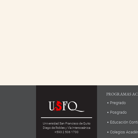
PROGRAMAS AC
Pregrado
Posgrado
Educación Cont
Universidad San Francisco de Quito
Diego de Robles y Vía Interoceánica
Colegios Acadé
+593 2 506 1700