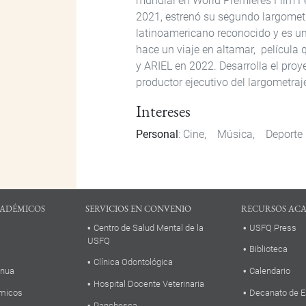
mundial en World Premieres Film Fes
2021, estrenó su segundo largometr
latinoamericano reconocido y es un
hace un viaje en altamar, película
y ARIEL en 2022. Desarrolla el proy
productor ejecutivo del largometraj
Intereses
Personal
: Cine, Música, Deporte
ADÉMICOS
SERVICIOS EN CONVENIO
RECURSOS AC
Centro de Salud Mental de la
USFQ Press
USFQ
Biblioteca
Clínica Odontológica
inua
Calendario
Hospital Docente Veterinaria
micos
Decanato de E
Panchesca