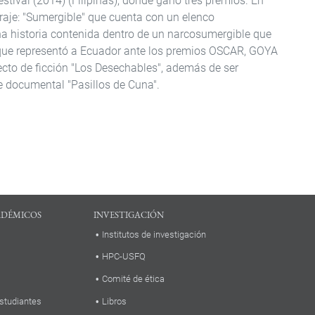
tival (2014) (Filipinas), donde ganó tres premios. En
aje: "Sumergible" que cuenta con un elenco
a historia contenida dentro de un narcosumergible que
 que representó a Ecuador ante los premios OSCAR, GOYA
ecto de ficción "Los Desechables", además de ser
e documental "Pasillos de Cuna".
ADÉMICOS
INVESTIGACIÓN
Institutos de investigación
HPC-USFQ
Comité de ética
studiantes
Libros