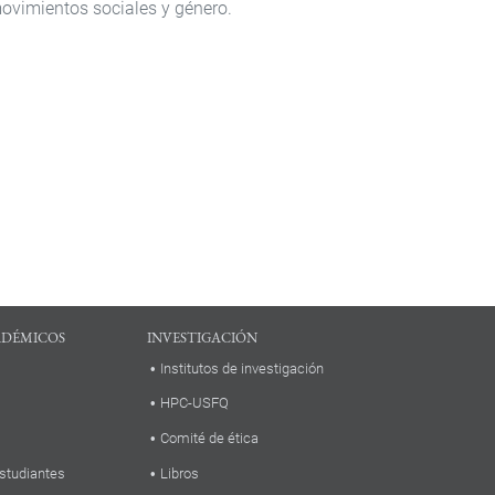
movimientos sociales y género.
ADÉMICOS
INVESTIGACIÓN
Institutos de investigación
HPC-USFQ
Comité de ética
studiantes
Libros