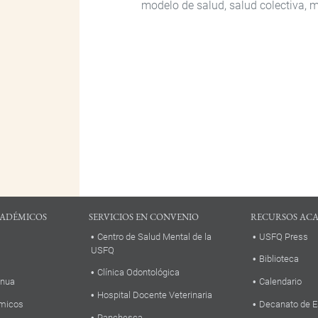
modelo de salud, salud colectiva, 
ADÉMICOS
SERVICIOS EN CONVENIO
RECURSOS AC
Centro de Salud Mental de la
USFQ Press
USFQ
Biblioteca
Clínica Odontológica
inua
Calendario
Hospital Docente Veterinaria
micos
Decanato de E
Panchesca