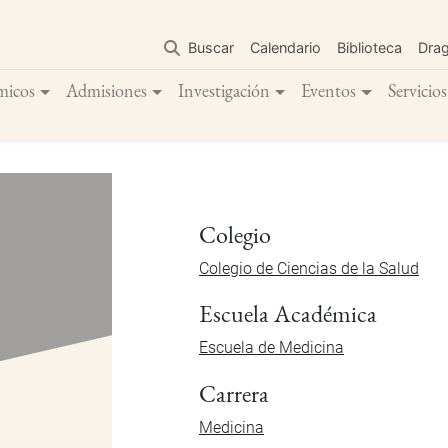
Pasar
al
Buscar
Calendario
Biblioteca
Dra
contenido
principal
micos
Admisiones
Investigación
Eventos
Servicios
Colegio
Colegio de Ciencias de la Salud
Escuela Académica
Escuela de Medicina
Carrera
Medicina