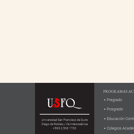
PROGRAMAS AC
Pregrado
Posgrado
Educación Cont
Universidad San Francisco de Quito
Diego de Robles y Vía Interoceánica
Colegios Acadé
+593 2 506 1700