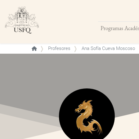
Programas Acadé
Buscar
Profesores
Ana Sofía Cueva Moscoso