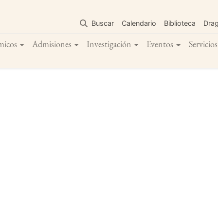
Pasar
al
Buscar
Calendario
Biblioteca
Dra
contenido
principal
micos
Admisiones
Investigación
Eventos
Servicios