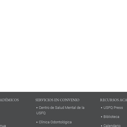
ADÉMICOS
SERVICIOS EN CONVENIO
RECURSOS AC
Centro de Salud Mental de la
USFQ Press
USFQ
Biblioteca
Clínica Odontológica
inua
Calendario