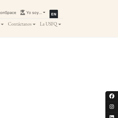
gonSpace
Yo soy...
Contáctanos
La USFQ