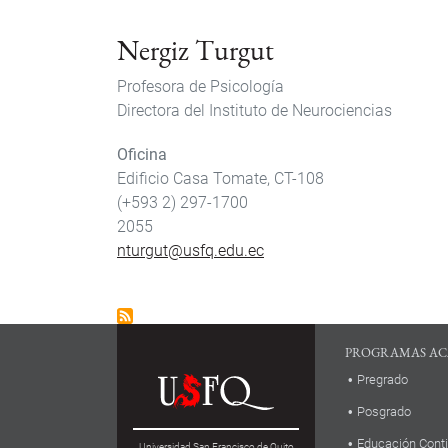
Nergiz Turgut
Profesora de Psicología
Directora del Instituto de Neurociencias
Oficina
Edificio Casa Tomate, CT-108
(+593 2) 297-1700
2055
nturgut@usfq.edu.ec
PROGRAMAS AC
Pregrado
Posgrado
Educación Cont
Universidad San Francisco de Quito