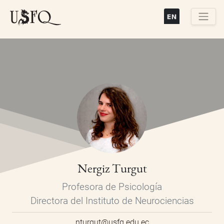
Pasar
al
contenido
Buscar
principal
Nergiz Turgut
Profesora de Psicología
Directora del Instituto de Neurociencias
nturgut@usfq.edu.ec