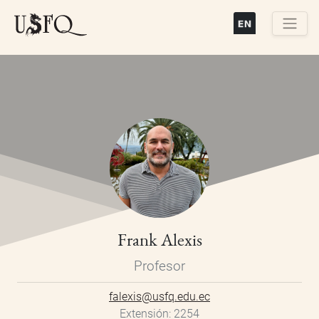
Pasar
al
contenido
Buscar
principal
Frank Alexis
Profesor
falexis@usfq.edu.ec
Extensión
2254